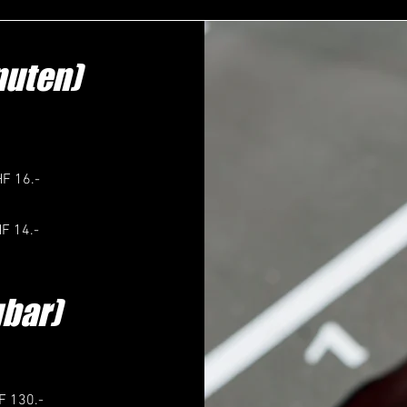
nuten)
F 16.-
F 14.-
gbar)
F 130.-