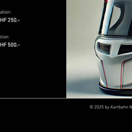
vation:
HF 250.-
tion:
HF 500.-
© 2025 by Kartbahn 