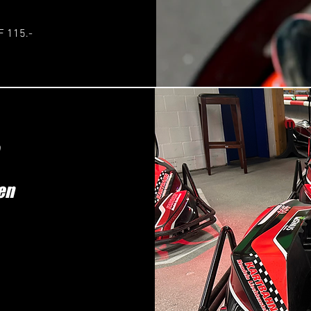
F 115.-
ten