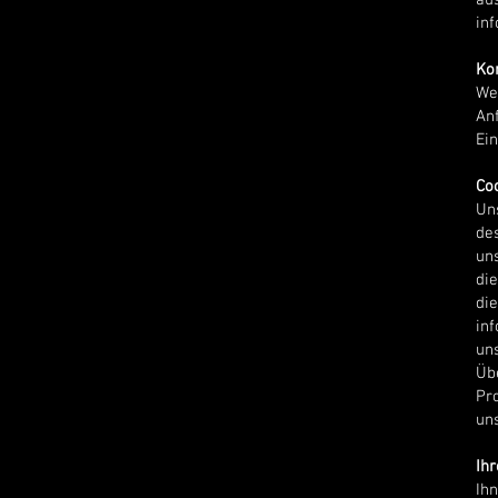
au
in
Ko
We
Anf
Ein
Co
Un
de
uns
di
di
inf
un
Üb
Pr
un
Ih
Ih