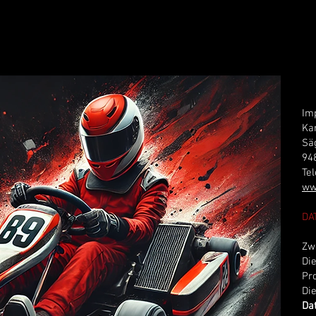
Im
Ka
Sä
94
Te
ww
DA
Zw
Di
Pr
Die
Da