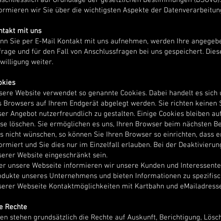
sschliesslich auf Grundlage der gesetzlichen Bestimmungen (DSGVO).
formieren wir Sie über die wichtigsten Aspekte der Datenverarbeitu
ntakt mit uns
nn Sie per E-Mail Kontakt mit uns aufnehmen, werden Ihre angegeb
rage und für den Fall von Anschlussfragen bei uns gespeichert. Dies
willigung weiter.
okies
sere Website verwendet so genannte Cookies. Dabei handelt es sich u
s Browsers auf Ihrem Endgerät abgelegt werden. Sie richten keinen 
er Angebot nutzerfreundlich zu gestalten. Einige Cookies bleiben au
ese löschen. Sie ermöglichen es uns, Ihren Browser beim nächsten 
es nicht wünschen, so können Sie Ihren Browser so einrichten, dass 
ormiert und Sie dies nur im Einzelfall erlauben. Bei der Deaktivieru
serer Website eingeschränkt sein.
er unsere Webseite informieren wir unsere Kunden und Interessente
odukte unseres Unternehmens und bieten Informationen zu spezifisc
serer Webseite Kontaktmöglichkeiten mit Kartbahn und eMailadresse 
re Rechte
nen stehen grundsätzlich die Rechte auf Auskunft, Berichtigung, Lösc