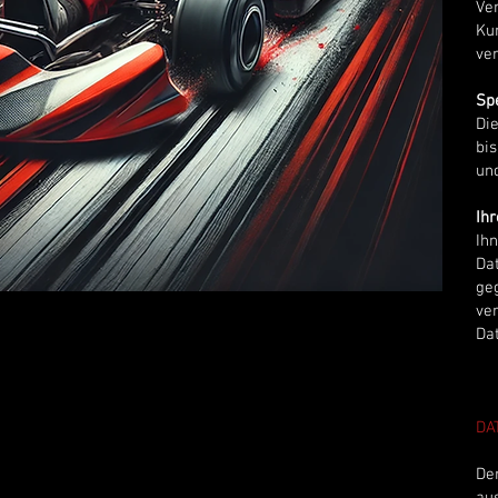
Ve
Ku
ve
Spe
Di
bis
un
Ih
Ih
Da
ge
ver
Dat
DA
Der