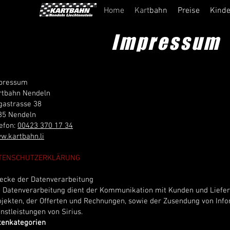
Home
Kartbahn
Preise
Kinde
Impressum
pressum
rtbahn Nendeln
gastrasse 38
85 Nendeln
lefon:
00423 370 17 34
w.kartbahn.li
TENSCHUTZERKLÄRUNG
ecke der Datenverarbeitung
e Datenverarbeitung dient der Kommunikation mit Kunden und Liefe
ojekten, der Offerten und Rechnungen, sowie der Zusendung von Inf
nstleistungen von Sirius.
tenkategorien